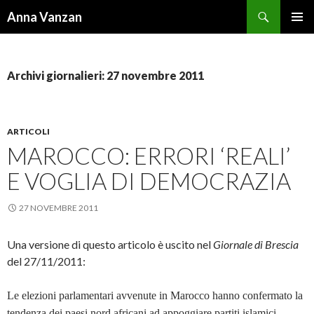
Cerca
Anna Vanzan
VAI
MENU
AL
PRINCI
CONTENUTO
Archivi giornalieri: 27 novembre 2011
ARTICOLI
MAROCCO: ERRORI ‘REALI’
E VOGLIA DI DEMOCRAZIA
27 NOVEMBRE 2011
Una versione di questo articolo è uscito nel
Giornale di Brescia
del 27/11/2011:
Le elezioni parlamentari avvenute in Marocco hanno confermato la
tendenza dei paesi nord africani ad appoggiare partiti islamici