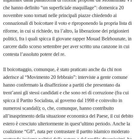
che hanno definito “un superficiale maquillage”: domenica 20
novembre sono tornati nelle principali piazze chiedendo ai
connazionali di boicottare il voto e riproponendo la propria lista di
riforme, in cui si richiede, tra l’altro, la liberazione dei prigionieri
politici, fra i quali spicca il giovane rapper Mouad Belrhounate, in
carcere dallo scorso settembre per aver scritto una canzone in cui
contesta l’assoluto potere del re.
Il boicottaggio, comunque, è stato praticato anche da chi non
aderisce al “Movimento 20 febbraio”: interviste a gente comune
hanno confermato la disaffezione a partiti che presentano da
trent’anni gli stessi candidati e che sono rei di corruzione (fra cui
spicca il Partito Socialista, al governo dal 1998 e coinvolto in
numerosi scandali); o, che, comunque, hanno contribuito
all’inasprimento della situazione economica del Paese, il cui debito
estero è cresciuto ulteriormente in quest’ultimo periodo. Anche la
coalizione “G8”, nata per contrastare il partito islamico moderato