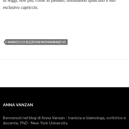
di seggi, non più, come in passato, nominando qualcuno a suo
esclusivo capriccio.
MAROCCO ELEZIONI MOHAMMAD VI
ANNA VANZAN
Benvenuti nel blog di Anna Vanzan - Iranista e islamologa, scrittrice e
docente, PhD - New York University.