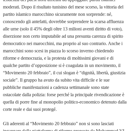
moderati. Dopo il risultato tunisino del mese scorso, la vittoria del
partito islamico marocchino sicuramente non sorprende: né,
conoscendo gli antefatti, dovrebbe sorprendere la scarsa affluenza
alle urne (solo il 45% degli oltre 13 milioni aventi diritto di voto),
diserzione non certo imputabile ad una presunta carenza di spirito
democratico nei marocchini, ma proprio al suo contrario. Anche i
marocchini sono scesi in piazza lo scorso inverno chiedendo
riforme e democrazia, e la protesta di moltissimi giovani e di
qualche partito d’opposizione si è coagulata in un movimento, il
“Movimento 20 febbraio”, il cui slogan è “dignità, libertà, giustizia
sociale”. Il gruppo ha avuto da subito vita difficile e le sue
pubbliche manifestazioni a cadenza settimanale sono state
ostacolate dalla polizia: forse perché la principale rivendicazione è
quella di porre fine al monopolio politico-economico detenuto dalla
corte reale e dai suoi protegé.
Gli aderenti al “Movimento 20 febbraio” non si sono lasciati
ingannare dalla piattaforma di riforme proposte da Mohammad VI