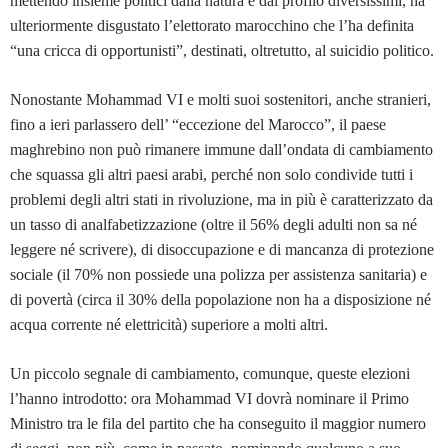
mettendo insieme politici dalla natura e dal profilo diversissimi, ha
ulteriormente disgustato l’elettorato marocchino che l’ha definita
“una cricca di opportunisti”, destinati, oltretutto, al suicidio politico.
Nonostante Mohammad VI e molti suoi sostenitori, anche stranieri,
fino a ieri parlassero dell’ “eccezione del Marocco”, il paese
maghrebino non può rimanere immune dall’ondata di cambiamento
che squassa gli altri paesi arabi, perché non solo condivide tutti i
problemi degli altri stati in rivoluzione, ma in più è caratterizzato da
un tasso di analfabetizzazione (oltre il 56% degli adulti non sa né
leggere né scrivere), di disoccupazione e di mancanza di protezione
sociale (il 70% non possiede una polizza per assistenza sanitaria) e
di povertà (circa il 30% della popolazione non ha a disposizione né
acqua corrente né elettricità) superiore a molti altri.
Un piccolo segnale di cambiamento, comunque, queste elezioni
l’hanno introdotto: ora Mohammad VI dovrà nominare il Primo
Ministro tra le fila del partito che ha conseguito il maggior numero