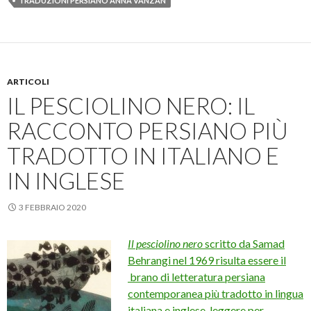
TRADUZIONI PERSIANO ANNA VANZAN
ARTICOLI
IL PESCIOLINO NERO: IL
RACCONTO PERSIANO PIÙ
TRADOTTO IN ITALIANO E
IN INGLESE
3 FEBBRAIO 2020
Il pesciolino nero
scritto da Samad
Behrangi nel 1969 risulta essere il
brano di letteratura persiana
contemporanea più tradotto in lingua
italiana e inglese. leggere per