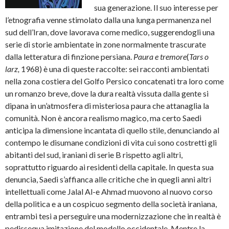
sua generazione. Il suo interesse per
l’etnografia venne stimolato dalla una lunga permanenza nel
sud dell’Iran, dove lavorava come medico, suggerendogli una
serie di storie ambientate in zone normalmente trascurate
dalla letteratura di finzione persiana.
Paura e tremore
(
Tars o
larz,
1968) è una di queste raccolte: sei racconti ambientati
nella zona costiera del Golfo Persico concatenati tra loro come
un romanzo breve, dove la dura realtà vissuta dalla gente si
dipana in un’atmosfera di misteriosa paura che attanaglia la
comunità. Non è ancora realismo magico, ma certo Saedi
anticipa la dimensione incantata di quello stile, denunciando al
contempo le disumane condizioni di vita cui sono costretti gli
abitanti del sud, iraniani di serie B rispetto agli altri,
soprattutto riguardo ai residenti della capitale. In questa sua
denuncia, Saedi s’affianca alle critiche che in quegli anni altri
intellettuali come Jalal Al-e Ahmad muovono al nuovo corso
della politica e a un cospicuo segmento della società iraniana,
entrambi tesi a perseguire una modernizzazione che in realtà è
pedissequa imitazione del modello occidentale. Mentre la