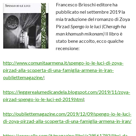
Francesco Brioschi editore ha
pubblicato nel settembre 2019 la
mia traduzione del romanzo di Zoya
Pirzad
Spengo io le luci (Cheragh-ha
man khamush mikonam)
Il libro è
stato bene accolto, ecco qualche
recensione:
http://www.comunitaarmena.it/spengo-io-le-luci-di-zoya-
pirzad-alla-scoperta-di-una-famiglia-armena-in-iran-
oubliettemagazine/
;
https://leggerealumedicandela.blogspot.com/2019/11/zoya-
pirzad-spengo-io-le-luci-ed-2019.html
;
http://oubliettemagazine.com/2019/12/09/spengo-io-le-luci-
di-zoya-pirzad-alla-scoperta-di-una-famiglia-armena-in-iran/
https://www.elle.com/it/magazine/libri/a29561793/libri-da-