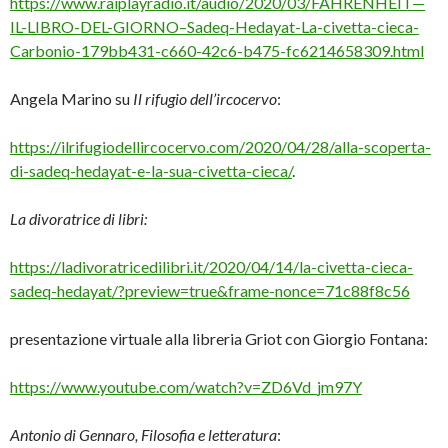
https://www.raiplayradio.it/audio/2020/03/FAHRENHEIT—
IL-LIBRO-DEL-GIORNO–Sadeq-Hedayat-La-civetta-cieca-
Carbonio-179bb431-c660-42c6-b475-fc6214658309.html
Angela Marino su
Il rifugio dell’ircocervo
:
https://ilrifugiodellircocervo.com/2020/04/28/alla-scoperta-
di-sadeq-hedayat-e-la-sua-civetta-cieca/
.
La divoratrice di libri:
https://ladivoratricedilibri.it/2020/04/14/la-civetta-cieca-
sadeq-hedayat/?preview=true&frame-nonce=71c88f8c56
presentazione virtuale alla libreria Griot con Giorgio Fontana:
https://www.youtube.com/watch?v=ZD6Vd_jm97Y
Antonio di Gennaro,
Filosofia e letteratura
: