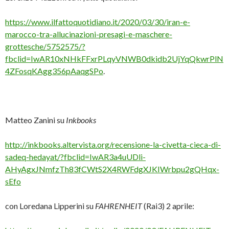
https://www.ilfattoquotidiano.it/2020/03/30/iran-e-
marocco-tra-allucinazioni-presagi-e-maschere-
grottesche/5752575/?
fbclid=IwAR10xNHkFFxrPLqyVNWB0dkidb2UjYqQkwrPlN
4ZFosqKAgg356pAaqgSPo
.
Matteo Zanini su
Inkbooks
http://inkbooks.altervista.org/recensione-la-civetta-cieca-di-
sadeq-hedayat/?fbclid=IwAR3a4uUDli-
AHyAgxJNmfzTh83fCWtS2X4RWFdgXJKIWrbpu2gQHqx-
sEfo
con Loredana Lipperini su
FAHRENHEIT
(Rai3) 2 aprile: