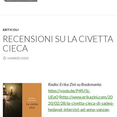
ARTICOLI
RECENSIONI SU LA CIVETTA
CIECA
1 MARZO 2020
Radio: Erika Zini su Bookmania:
https://youtu.be/P4fU5L-
UEpQ
(
http://www.erikazini.com/20
20/02/28/la-civetta-cieca-di-sadeq-
hedayat-intervist-ad-anna-vanzan
.