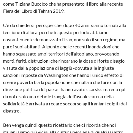
come Tiziana Buccico che ha presentato il libro alla recente
Fiera del Libro di Tehran 2019.
C’è da chiedersi, però, perché, dopo 40 anni, siamo tornati alla
tensione di allora, perché in questo periodo abbiamo
costantemente demonizzato l’Iran, non solo il suo regime, ma
pure i suoi abitanti. Al punto che le recenti inondazioni che
hanno squassato ampi territori dell’altopiano, provocando
morti, feriti, distruzioni che rincarano la dose di forte disagio
vissuta dalla popolazione di laggiù -dovuta alle ingiuste
sanzioni imposte da Washington che hanno l’unico effetto di
creare povertà tra la popolazione che nulla a che fare con la
direzione politica del paese- hanno avuto scarsissima eco qui
da noi e solo una debole frangia dell’usuale catena della
solidarietà è arrivata a recare soccorso agli iraniani colpiti dal
disastro.
Ben venga quindi questo ricettario che ci ricorda che noi
italiani siamo più vicini alla cultura persiana di qualsiasi altro