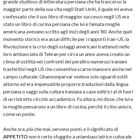
grande studioso di letteratura persiana che ha trascorso la
maggior parte della sua vita negli Stati Uniti, il quale mi aveva
confessato che il suo libro di maggior successo negli US era
stato un libro di cucina persiana che lui e l’amata moglie
americana avevano scritto agli inizi degli anni ’80. Anche quel
momento storico era assai difficile per i rapporti Iran-US, la
Rivoluzione e la crisi degli ostaggi americani trattenuti nello
loro ambasciata di Tehran per circa un anno aveva creato un
clima di ostilità nei confronti dei peraltro numerosi iraniani
trasferitisi negli US che consentiva scarse manovre anche nel
campo culturale. Ghanoonparvar vedeva solo sguardi ostili
attorno ed era impensabile proporre traduzioni dalla lingua
persiana o saggi sulla cultura iraniana a case editrici al di fuori
di un ristretto circolo accademico. Fu allora, mi disse, che lui e
la moglie pensarono a un libro di cucina, perché il cibo unisce,
come un ponte.
Anche ora, più che mai, servono ponti, e il significato di
APPETITO
non è certo sfuggito a un’ambasciatrice culturale