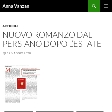
Cerca
Anna Vanzan
VAI
MENU
AL
PRINCI
CONTENUTO
ARTICOLI
NUOVO ROMANZO DAL
PERSIANO DOPO L’ESTATE
19 MAGGIO 2020