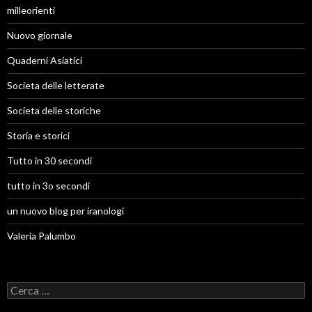
milleorienti
Nuovo giornale
Quaderni Asiatici
Societa delle letterate
Societa delle storiche
Storia e storici
Tutto in 30 secondi
tutto in 3o secondi
un nuovo blog per iranologi
Valeria Palumbo
R
i