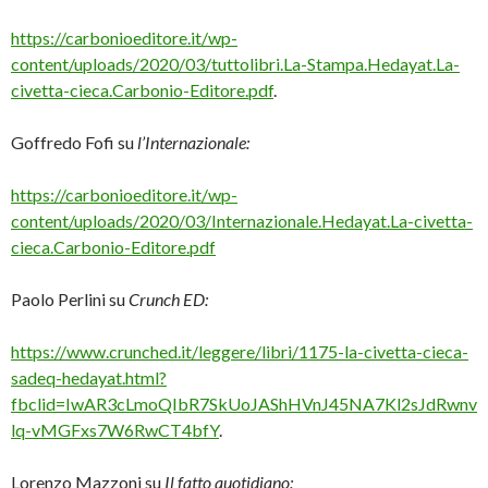
https://carbonioeditore.it/wp-
content/uploads/2020/03/tuttolibri.La-Stampa.Hedayat.La-
civetta-cieca.Carbonio-Editore.pdf
.
Goffredo Fofi su
l’Internazionale:
https://carbonioeditore.it/wp-
content/uploads/2020/03/Internazionale.Hedayat.La-civetta-
cieca.Carbonio-Editore.pdf
Paolo Perlini su
Crunch ED:
https://www.crunched.it/leggere/libri/1175-la-civetta-cieca-
sadeq-hedayat.html?
fbclid=IwAR3cLmoQIbR7SkUoJAShHVnJ45NA7Kl2sJdRwnv
lq-vMGFxs7W6RwCT4bfY
.
Lorenzo Mazzoni su
Il fatto quotidiano: