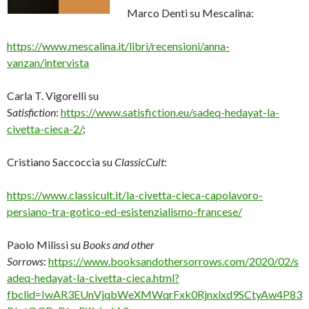
Marco Denti su Mescalina:
https://www.mescalina.it/libri/recensioni/anna-
vanzan/intervista
Carla T. Vigorelli su
S
atisfiction
:
https://www.satisfiction.eu/sadeq-hedayat-la-
civetta-cieca-2/
;
Cristiano Saccoccia su
ClassicCult
:
https://www.classicult.it/la-civetta-cieca-capolavoro-
persiano-tra-gotico-ed-esistenzialismo-francese/
Paolo Milissi su
Books and other
Sorrows
:
https://www.booksandothersorrows.com/2020/02/s
adeq-hedayat-la-civetta-cieca.html?
fbclid=IwAR3EUnVjqbWeXMWqrFxk0Rjnxlxd9SCtyAw4P83