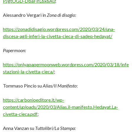
PJgtOGD-DbaFifL6x6A0
;
Alessandro Vergari in
Zona di disagio:
https://zonadidisagio.wordpress.com/2020/03/24/una-
discesa-agli-inferi-la-civetta-cieca-di-sadeq-hedayat/
Papermoon:
https://onlyapapermoonweb.wordpress.com/2020/03/18/infe
stazioni-la-civetta-cieca/
;
Tommaso Pincio su
Alias/Il Manifesto
:
https://carbonioeditore.it/wp-
content/uploads/2020/03/Alias.il-manifesto.Hedayat.La-
civetta-cieca.pdf
;
Anna Vanzan su
Tuttolibri/La Stampa: