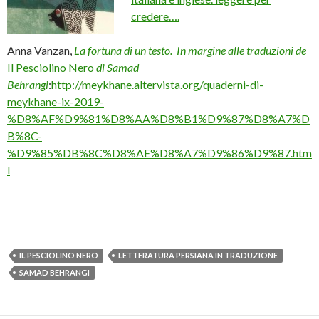
credere….
Anna Vanzan,
La fortuna di un testo. In margine alle traduzioni de
Il Pesciolino Nero
di Samad
Behrangi
:
http://meykhane.altervista.org/quaderni-di-
meykhane-ix-2019-
%D8%AF%D9%81%D8%AA%D8%B1%D9%87%D8%A7%D
B%8C-
%D9%85%DB%8C%D8%AE%D8%A7%D9%86%D9%87.htm
l
IL PESCIOLINO NERO
LETTERATURA PERSIANA IN TRADUZIONE
SAMAD BEHRANGI