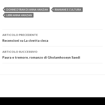
DONNE D'IRAN DI ANNA VANZAN
IRANIANE E CULTURA
LIBRI ANNA VANZAN
ARTICOLO PRECEDENTE
Navigazione
Recensioni su La civetta cieca
articolo
ARTICOLO SUCCESSIVO
Paura e tremore. romanzo di Gholamhoseyn Saedi