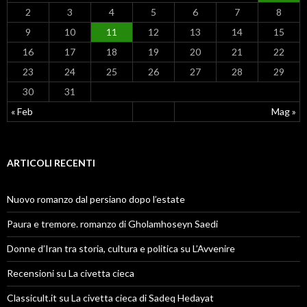
2
3
4
5
6
7
8
9
10
11
12
13
14
15
16
17
18
19
20
21
22
23
24
25
26
27
28
29
30
31
« Feb
Mag »
ARTICOLI RECENTI
Nuovo romanzo dal persiano dopo l’estate
Paura e tremore. romanzo di Gholamhoseyn Saedi
Donne d’Iran tra storia, cultura e politica su L’Avvenire
Recensioni su La civetta cieca
Classicult.it su La civetta cieca di Sadeq Hedayat