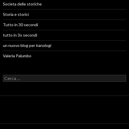
Societa delle storiche
Storia e storici
Tutto in 30 secondi
tutto in 3o secondi
un nuovo blog per iranologi
Valeria Palumbo
R
i
c
e
r
c
a
p
e
r