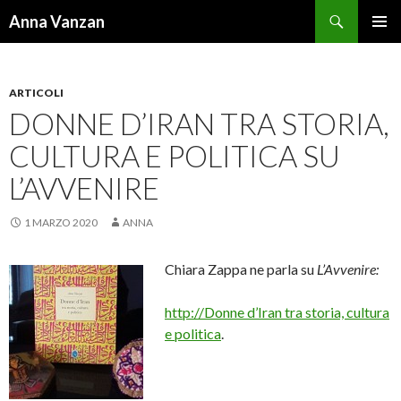
Cerca
Anna Vanzan
VAI
MENU
AL
PRINCI
CONTENUTO
ARTICOLI
DONNE D’IRAN TRA STORIA,
CULTURA E POLITICA SU
L’AVVENIRE
1 MARZO 2020
ANNA
Chiara Zappa ne parla su
L’Avvenire:
http://Donne d’Iran tra storia, cultura
e politica
.