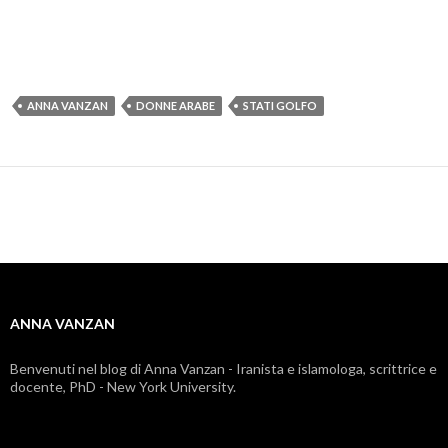
ANNA VANZAN
DONNE ARABE
STATI GOLFO
ANNA VANZAN
Benvenuti nel blog di Anna Vanzan - Iranista e islamologa, scrittrice e
docente, PhD - New York University.