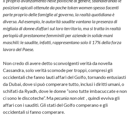
il proprio avanzamento nelle politiche di genere, sbandierando le
posizioni apicali ottenute da poche token women spesso facenti
parte proprio delle famiglie al governo, la realtà quotidiana è
diversa. Ad esempio, le autorità saudite vantano la presenza di
migliaia di donne d’affari sul loro territorio, ma si tratta in realtà
perlopiù di prestanome femminili per aziende in solide mani
maschili: le saudite, infatti, rappresentano solo il 17% della forza
lavoro del Paese.
Non credo di avere detto sconvolgenti verità da novella
Cassandra, solo verità scomode per troppi, compresi gli
occidentali che fanno lauti affari del Golfo, tornando entusiasti
da Dubai, dove si può comperare tutto, inclusi i diritti umani, o
schifati da Ryadh, dove le donne “sono tutte imbacuccate e non
ci sono le discoteche”. Ma
pecunia non olet ,
quindi evviva gli
affari con i sauditi. Gli stati del Golfo comperano e gli
occidentali si fanno comperare.