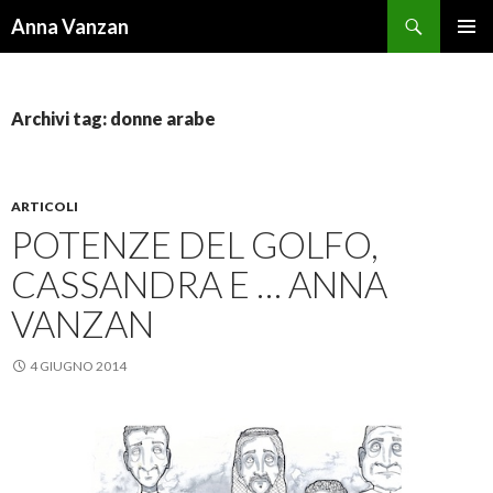
Cerca
Anna Vanzan
VAI
MENU
AL
PRINCI
CONTENUTO
Archivi tag: donne arabe
ARTICOLI
POTENZE DEL GOLFO,
CASSANDRA E … ANNA
VANZAN
4 GIUGNO 2014