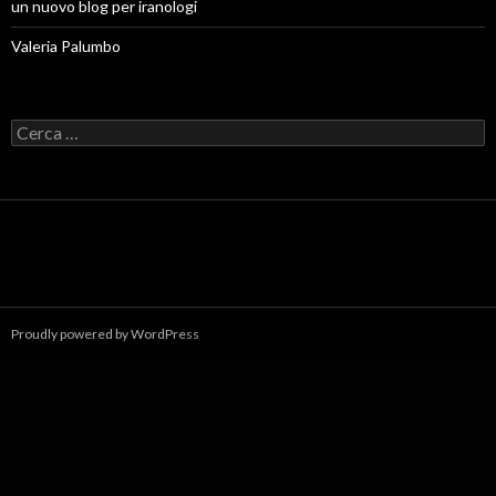
un nuovo blog per iranologi
Valeria Palumbo
R
i
c
e
r
c
a
p
e
r
:
Proudly powered by WordPress