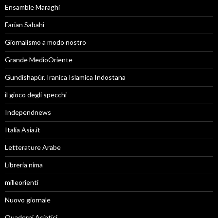
Ensamble Maraghi
Farian Sabahi
Giornalismo a modo nostro
Grande MedioOriente
Gundishapùr. Iranica Islamica Indostana
il gioco degli specchi
Independnews
Italia Asia.it
Letterature Arabe
Libreria nima
milleorienti
Nuovo giornale
Quaderni Asiatici