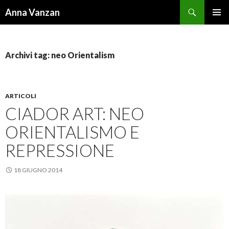
Cerca
Anna Vanzan
VAI
MENU
AL
PRINCI
CONTENUTO
Archivi tag: neo Orientalism
ARTICOLI
CIADOR ART: NEO
ORIENTALISMO E
REPRESSIONE
18 GIUGNO 2014