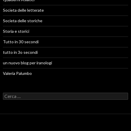
Societa delle letterate
Societa delle storiche
Storia e storici
Tutto in 30 secondi
tutto in 3o secondi
un nuovo blog per iranologi
Valeria Palumbo
R
i
c
e
r
c
a