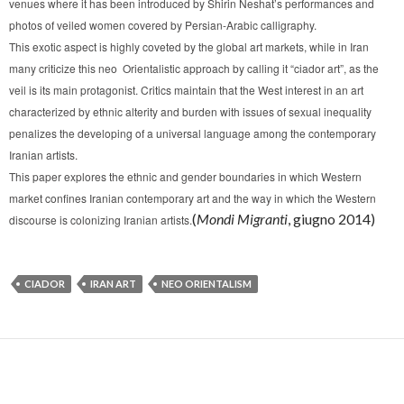
venues where it has been introduced by Shirin Neshat’s performances and
photos of veiled women covered by Persian-Arabic calligraphy.
This exotic aspect is highly coveted by the global art markets, while in Iran
many criticize this neo Orientalistic approach by calling it “ciador art”, as the
veil is its main protagonist. Critics maintain that the West interest in an art
characterized by ethnic alterity and burden with issues of sexual inequality
penalizes the developing of a universal language among the contemporary
Iranian artists.
This paper explores the ethnic and gender boundaries in which Western
market confines Iranian contemporary art and the way in which the Western
(
Mondi Migranti
, giugno 2014)
discourse is colonizing Iranian artists.
CIADOR
IRAN ART
NEO ORIENTALISM