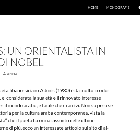
VAI AL CONTENUTO
HOME
MONOGRAFIE
N
: UN ORIENTALISTA IN
DI NOBEL
ANNA
oeta libano-siriano Adunis (1930) è da molto in odor
e, considerata la sua età e il rinnovato interesse
r il mondo arabo, è facile che ci arrivi. Non so però se
vittoria per la cultura araba contemporanea, vista la
sta” che il poeta ha ormai assunto nelle ultime
e di più, ecco un interessate articolo sul sito di al-