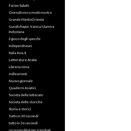
Farian Sabahi
Giornalismo a modo nostro
Grande MedioOriente
Gundishapùr. Iranica Islamica
Indostana
il gioco degli specchi
Independnews
Italia Asia.it
Letterature Arabe
Libreria nima
milleorienti
Nuovo giornale
Quaderni Asiatici
Societa delle letterate
Societa delle storiche
Storia e storici
Tutto in 30 secondi
tutto in 3o secondi
un nuovo blog per iranologi