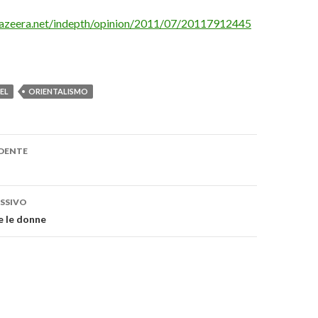
aljazeera.net/indepth/opinion/2011/07/20117912445
EL
ORIENTALISMO
DENTE
one
SSIVO
e le donne